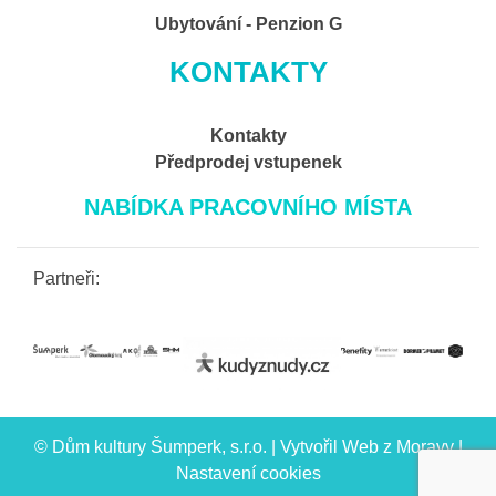
Ubytování - Penzion G
KONTAKTY
Kontakty
Předprodej vstupenek
NABÍDKA PRACOVNÍHO MÍSTA
Partneři:
© Dům kultury Šumperk, s.r.o. | Vytvořil
Web z Moravy
|
Nastavení cookies